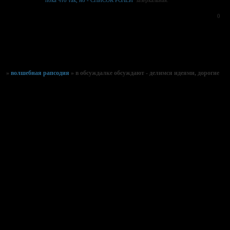
0
Страница:
1
»
волшебная рапсодия
»
в обсуждалке обсуждают - делимся идеями, дорогие