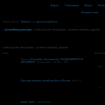
Форум
Участники
Поиск
Реги
Активные темы
Привет, Гость!
Войдите
или
зарегистрируйтесь
.
»
волшебная рапсодия
»
в обсуждалке обсуждают - делимся идеями, дорогие
Страница:
1
в обсуждалке обсуждают - делимся идеями, дорогие
Тема
Ответов
Важно:
обсуждаем, обсуждатели. | РАЗЫСКИВАЕТСЯ
ДИЗАЙНЕР!
зазеркальная.
[
1
2
3
…
17
]
328
Даосская алхимия, китайская йога в Москве
qinyi111
0
акция "люди"
зазеркальная.