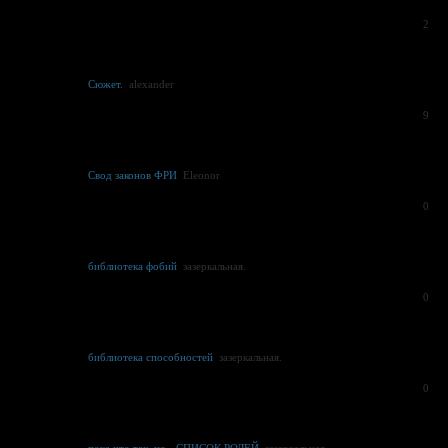
2
Сюжет.
alexander
9
Свод законов ФРИ
Eleonor
0
библиотека фобий
зазеркальная.
0
библиотека способностей
зазеркальная.
0
пока что так, но - СПИСОК РОЛЕЙ
зазеркальная.