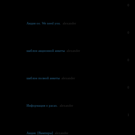
0
Акция оо. We need you.
alexander
0
шаблон акционной анкеты
alexander
0
шаблон полной анкеты
alexander
0
Информация о расах.
alexander
1
Акция. [Вампиры]
alexander